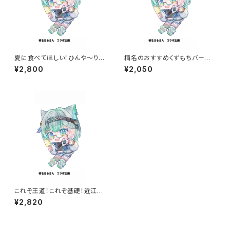
夏に食べてほしい！ひんや～り和
楠名のおすすめくずもちバーセッ
菓子セット
ト
¥2,800
¥2,050
これぞ王道！これぞ基礎！近江屋
を知るべしな満点BOX
¥2,820