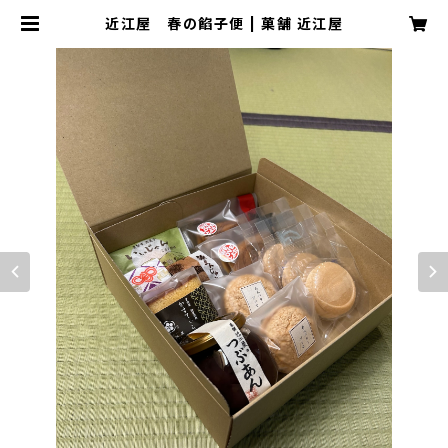
近江屋 春の餡子便 | 菓舗 近江屋