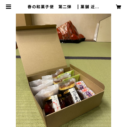
春の和菓子便 第二弾 | 菓舗 近江
屋