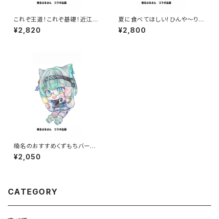
これぞ王道！これぞ基礎！近江屋
夏に食べてほしい！ひんや～り和
を知るべしな満点BOX
菓子セット
¥2,820
¥2,800
楠名のおすすめくずもちバーセッ
ト
¥2,050
CATEGORY