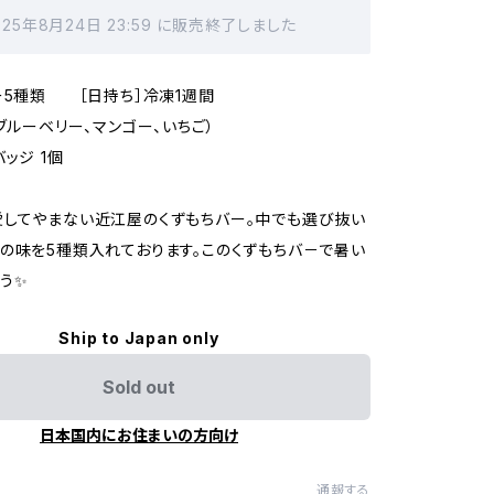
025年8月24日 23:59 に販売終了しました
ー5種類 ［日持ち］冷凍1週間
、ブルーベリー、マンゴー、いちご）
ッジ 1個
してやまない近江屋のくずもちバー。中でも選び抜い
の味を5種類入れております。このくずもちバ－で暑い
う✨
Ship to Japan only
Sold out
日本国内にお住まいの方向け
通報する