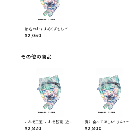
楠名のおすすめくずもちバー
セット
¥2,050
その他の商品
これぞ王道！これぞ基礎！近江
夏に食べてほしい！ひんや～
屋を知るべしな満点BOX
和菓子セット
¥2,820
¥2,800