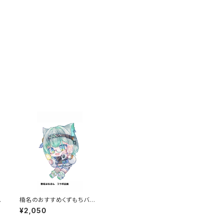
り
楠名のおすすめくずもちバー
セット
¥2,050