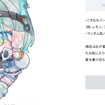
2
・くずもちバ
（桃、レモン
・ランダム缶バ
楠名はるが愛
たお気に入り
夏を乗り切ろ