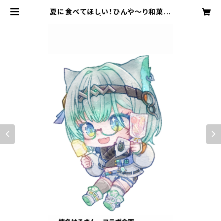
夏に食べてほしい！ひんや～り和菓子
セット | 菓舗 近江屋