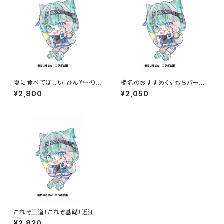
夏に食べてほしい！ひんや～り和
楠名のおすすめくずもちバーセッ
菓子セット
ト
¥2,800
¥2,050
これぞ王道！これぞ基礎！近江屋
を知るべしな満点BOX
¥2,820